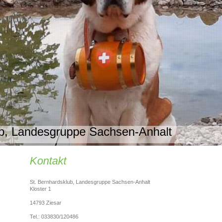
ub, Landesgruppe Sachsen-Anhalt
Kontakt
St. Bernhardsklub, Landesgruppe Sachsen-Anhalt
Kloster 1
14793 Ziesar
Tel.: 033830/120486