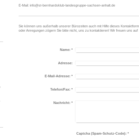
E-Mail: info@st-bernhardsklub-landesgruppe-sachsen-anhalt.de
Sie können uns außerhalb unserer Bürozeiten auch mit Hilfe dieses Kontaktfor
oder Anregungen zögern Sie bitte nicht, uns zu kontaktieren! Wir freuen uns auf 
Name:
*
Adresse:
E-Mail-Adresse:
*
n
Telefon/Fax:
*
s
Nachricht:
*
Captcha (Spam-Schutz-Code): *