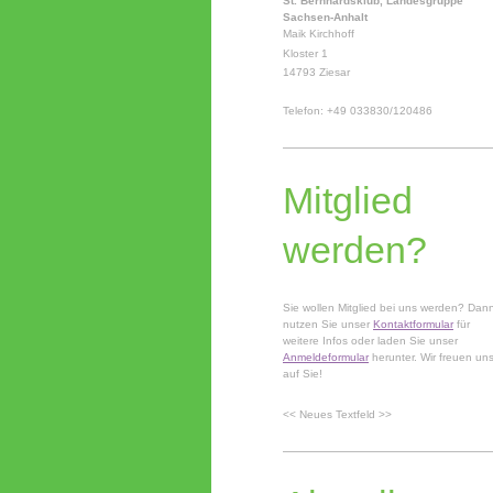
St. Bernhardsklub, Landesgruppe
Sachsen-Anhalt
Maik Kirchhoff
Kloster 1
14793 Ziesar
Telefon: +49 033830/120486
Mitglied
werden?
Sie wollen Mitglied bei uns werden? Dan
nutzen Sie unser
Kontaktformular
für
weitere Infos oder laden Sie unser
Anmeldeformular
herunter. Wir freuen un
auf Sie!
<< Neues Textfeld >>