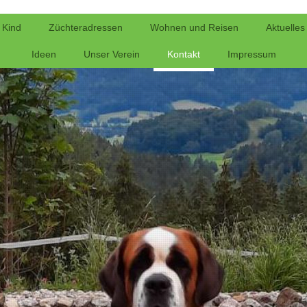
 Kind
Züchteradressen
Wohnen und Reisen
Aktuelles
Ideen
Unser Verein
Kontakt
Impressum